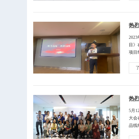
热
20
目》
项目
热
5月
大会
品线
表彰