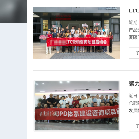
近期
产品
夏顾
幕。
近日
总部
发展
项目
系建
角。