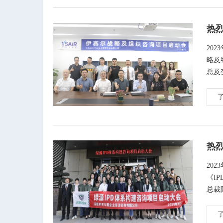
20
略及
总及
会。
热
20
《I
总裁
的启