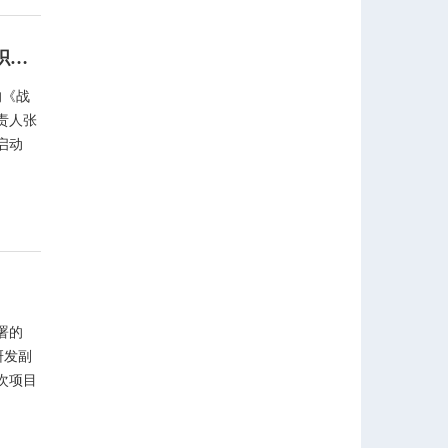
热烈祝贺伊赛尔与中天华夏达成战略合作！ 伊赛尔战略及组织咨询项目顺利启动！
的《战
责人张
启动
署的
研发副
次项目