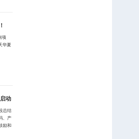
！
询项
天华夏
利启动
段总结
码、产
鼓励和