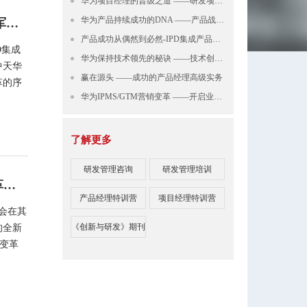
华为项目经理的晋级之道 ——研发项目管理高级实战培训
华为产品持续成功的DNA ——产品战略规划全景沙盘实战
LTC+IPD“营销+产品”双轮驱动，中天华夏助力某VR行业领军企业再攀新高
产品成功从偶然到必然-IPD集成产品开发体系精讲
D集成
华为保持技术领先的秘诀 ——技术创新管理（预研、平台与CBB）
中天华
赢在源头 ——成功的产品经理高级实务
革的序
华为IPMS/GTM营销变革 ——开启业务腾飞的钥匙
了解更多
研发管理咨询
研发管理培训
聚力变革・智启新程｜中天华夏携手某芯片企业IPD 体系变革项目隆重启动
产品经理特训营
项目经理特训营
会在其
《创新与研发》期刊
的全新
D变革
PD体
革的号