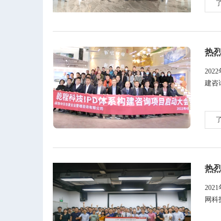
热
20
建咨
热
20
网科