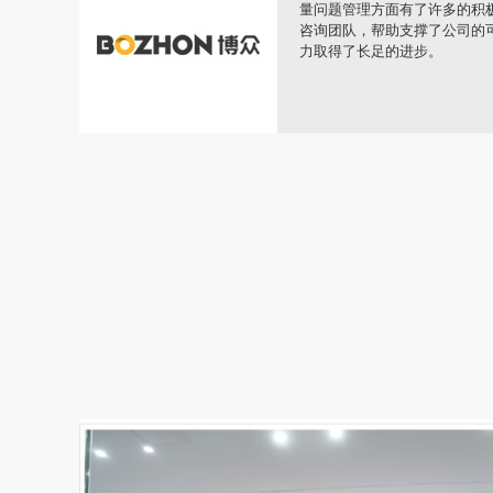
行的要
司。提升市场竞争力需要流程的
展非常顺
转化成商业优势。短短两年，公
人，如果没有IPD体系的支撑
总裁 林总