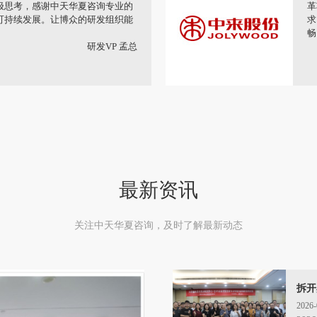
保证，IPD保证我们将技术优势
的
司研发从几百人成长为1500 余
发
，这是不可想象的。
别
创始人 CEO 余总
最新资讯
关注中天华夏咨询，及时了解最新动态
拆开
——
2026-