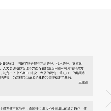
天华夏在咨询服务过程中认真负责，能直面问题，专业审视、
剖与诊断，提出了非常具有可操作性的计划和行动方案，IPD
目一定会给万和的相关工作带来巨大的变化，以市场和客户为
向，促使万和迈上一个新的台阶。
运营部总监 肖总，战略规划总监 查总
天华夏咨询团队属于实力派，在中天华夏的帮助下，目前IPD