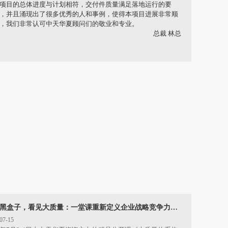
理念和基本思想已经获得大家的认可。IPD使得产品项目的开
效率和设计质量有了较大的提升，对问题和风险能够尽早识
，并进行控制，项目的风险大为降低。
总经理 窦总
黑盒子，看见大质量：一堂课重新定义企业战略竞争力
中天华夏《大质量体系构筑战略竞争力》公开课圆满收官
07-15