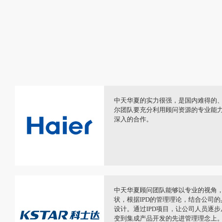
注
从2015年开始接触IPD，到目前与
作
IPD体系建设，这样的过程让我感到
的
膀上，在华为成功经验的基础之上，形
系，是我期望看到的结果。希望和中
游总
一支公司真正需要的核心人才团队，
系、能够建立人才体系、能够有资源
的
随着产业环境的不断升级，博众精工
量问题管理方面有了许多的积极思考
年
咨询团队，帮助支撑了公司的可持续
升
力取得了长足的进步。